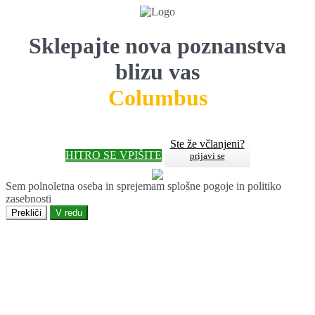
Sklepajte nova poznanstva
blizu vas
Columbus
Ste že včlanjeni?
HITRO SE VPIŠITE
prijavi se
Sem polnoletna oseba in sprejemam splošne pogoje in politiko
zasebnosti
Prekliči
V redu